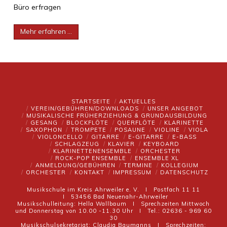
Büro erfragen
Mehr erfahren …
STARTSEITE
AKTUELLES
VEREIN/GEBÜHREN/DOWNLOADS
UNSER ANGEBOT
MUSIKALISCHE FRÜHERZIEHUNG & GRUNDAUSBILDUNG
GESANG
BLOCKFLÖTE
QUERFLÖTE
KLARINETTE
SAXOPHON
TROMPETE
POSAUNE
VIOLINE
VIOLA
VIOLONCELLO
GITARRE
E-GITARRE
E-BASS
SCHLAGZEUG
KLAVIER
KEYBOARD
KLARINETTENENSEMBLE
ORCHESTER
ROCK-POP ENSEMBLE
ENSEMBLE XL
ANMELDUNG/GEBÜHREN
TERMINE
KOLLEGIUM
ORCHESTER
KONTAKT
IMPRESSUM
DATENSCHUTZ
Musikschule im Kreis Ahrweiler e. V. I Postfach 11 11
I 53456 Bad Neuenahr-Ahrweiler
Musikschulleitung: Hella Wallbaum I Sprechzeiten Mittwoch
und Donnerstag von 10.00 -11.30 Uhr I Tel.: 02636 - 969 60
30
Musikschulsekretariat: Claudia Baumanns I Sprechzeiten: