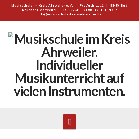
Musikschule im Kreis Ahrweiler e. V. I Postfach 11 11 I 53456 Bad
Neuenahr-Ahrweiler I Tel.: 02641 - 91 90 549 I E-Mail:
info@musikschule-kreis-ahrweiler.de
MUSIKSCHULE
IM
KREIS
AHRWEILER
E.V.
Navigation