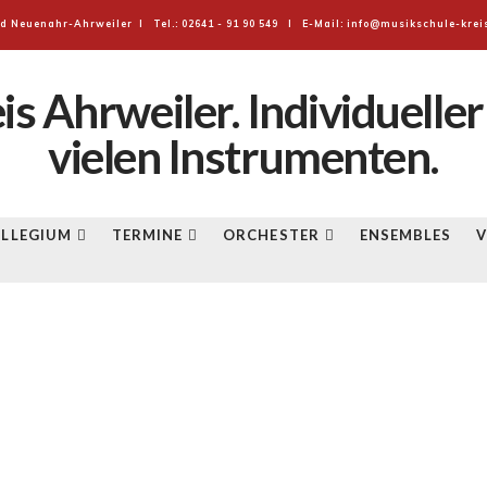
d Neuenahr-Ahrweiler I Tel.: 02641 - 91 90 549 I E-Mail: info@musikschule-krei
E
LLEGIUM
TERMINE
ORCHESTER
ENSEMBLES