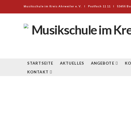
Musikschule im Kreis Ahrweiler e. V. I Postfach 11 11 I 53456 Ba
MUSIKSCHUL
IM
KREIS
STARTSEITE
AKTUELLES
ANGEBOTE
KO
KONTAKT
AHRWEILER
E.V.