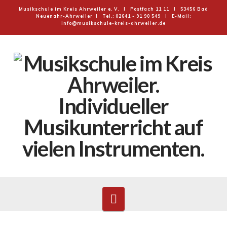
Musikschule im Kreis Ahrweiler e. V. I Postfach 11 11 I 53456 Bad
Neuenahr-Ahrweiler I Tel.: 02641 - 91 90 549 I E-Mail:
info@musikschule-kreis-ahrweiler.de
MUSIKSCHULE
IM
KREIS
AHRWEILER
E.V.
Navigation