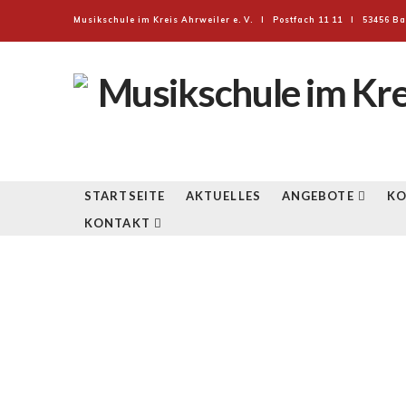
Musikschule im Kreis Ahrweiler e. V. I Postfach 11 11 I 53456 Ba
MUSIKSCHUL
IM
KREIS
STARTSEITE
AKTUELLES
ANGEBOTE
KO
KONTAKT
AHRWEILER
E.V.