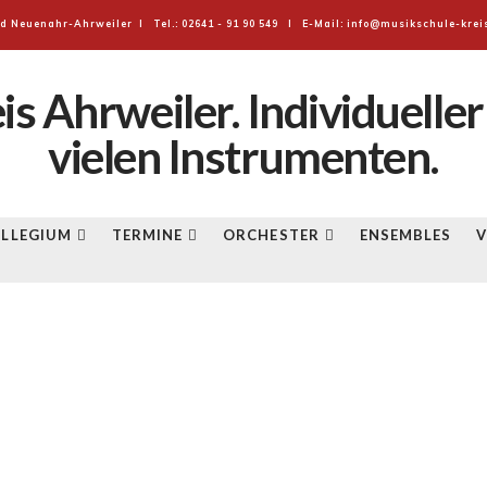
d Neuenahr-Ahrweiler I Tel.: 02641 - 91 90 549 I E-Mail: info@musikschule-krei
E
LLEGIUM
TERMINE
ORCHESTER
ENSEMBLES