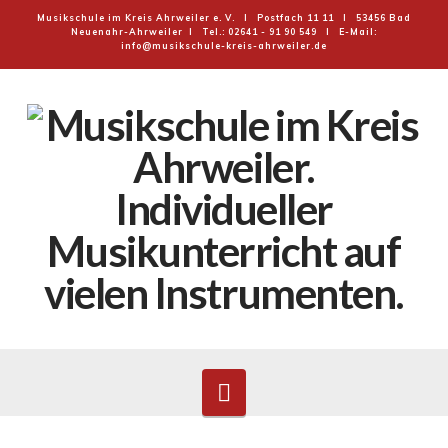
Musikschule im Kreis Ahrweiler e. V. I Postfach 11 11 I 53456 Bad
Neuenahr-Ahrweiler I Tel.: 02641 - 91 90 549 I E-Mail:
info@musikschule-kreis-ahrweiler.de
MUSIKSCHULE
IM
KREIS
AHRWEILER
E.V.
Navigation